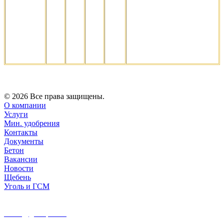
мес
угля, тем дольше хранится
уголь. Как правило, между
отопительными сезонами (6
мес.) уголь у населения
хранится в сараях и под
навесами.
© 2026 Все права защищены.
О компании
Услуги
Мин. удобрения
Контакты
Документы
Бетон
Вакансии
Новости
Щебень
Уголь и ГСМ
8 962 760 03 33
office@gortop34.ru