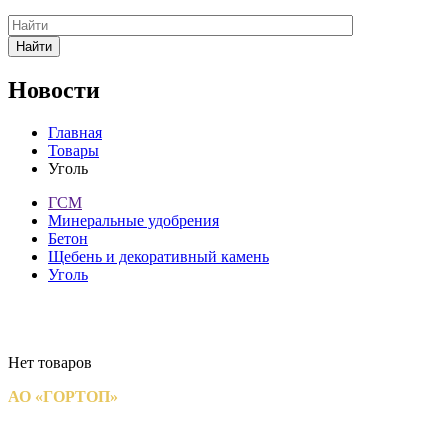
Найти
Новости
Главная
Товары
Уголь
ГСМ
Минеральные удобрения
Бетон
Щебень и декоративный камень
Уголь
Цель нашей компании - качественный сервис и доступные
цены.
Нет товаров
АО «ГОРТОП»
— надежный поставщик твердого топлива
для населения и предприятий.