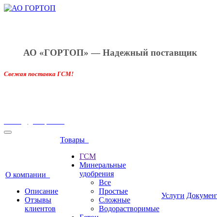
АО «ГОРТОП»
—
Н
адежный поставщик
Свежая поставка ГСМ!
8 962 760 03 33
office@gortop34.ru
Товары
ГСМ
Минеральные
удобрения
О компании
Все
Описание
Простые
Услуги
Докумен
Отзывы
Сложные
клиентов
Водорастворимые