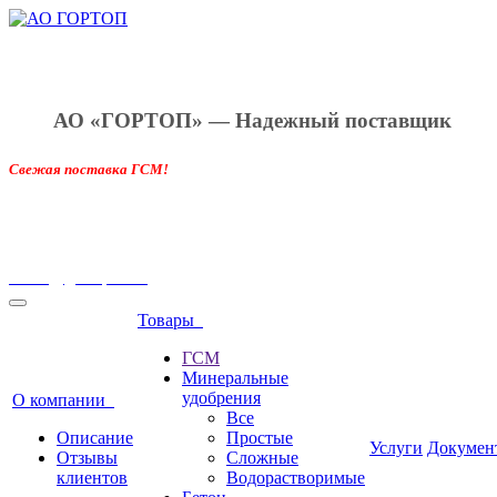
АО «ГОРТОП»
—
Н
адежный поставщик
Свежая поставка ГСМ!
8 962 760 03 33
office@gortop34.ru
Товары
ГСМ
Минеральные
удобрения
О компании
Все
Описание
Простые
Услуги
Докумен
Отзывы
Сложные
клиентов
Водорастворимые