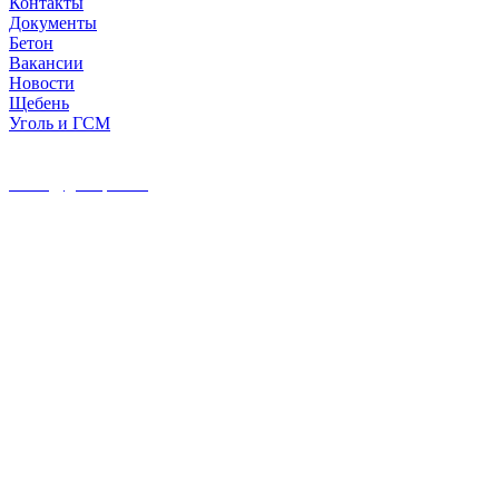
Контакты
Документы
Бетон
Вакансии
Новости
Щебень
Уголь и ГСМ
8 962 760 03 33
office@gortop34.ru